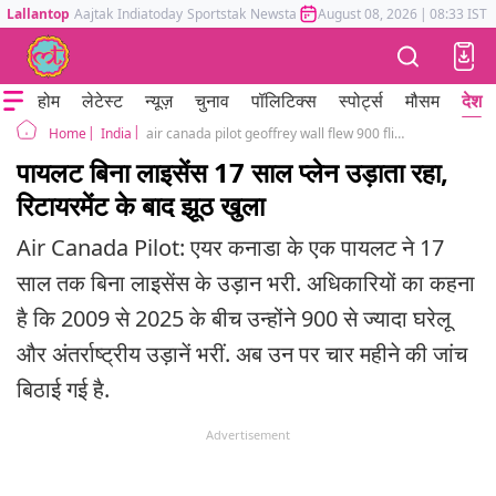
Lallantop
Aajtak
Indiatoday
Sportstak
Newstak
Mumbai Tak
August 08, 2026
Astrotak
|
08:33 IST
होम
लेटेस्ट
न्यूज़
चुनाव
पॉलिटिक्स
स्पोर्ट्स
मौसम
देश
India
air canada pilot geoffrey wall flew 900 flights without proper licence for seventeen years arrested
Home
पायलट बिना लाइसेंस 17 साल प्लेन उड़ाता रहा,
रिटायरमेंट के बाद झूठ खुला
Air Canada Pilot: एयर कनाडा के एक पायलट ने 17
साल तक बिना लाइसेंस के उड़ान भरी. अधिकारियों का कहना
है कि 2009 से 2025 के बीच उन्होंने 900 से ज्यादा घरेलू
और अंतर्राष्ट्रीय उड़ानें भरीं. अब उन पर चार महीने की जांच
बिठाई गई है.
Advertisement