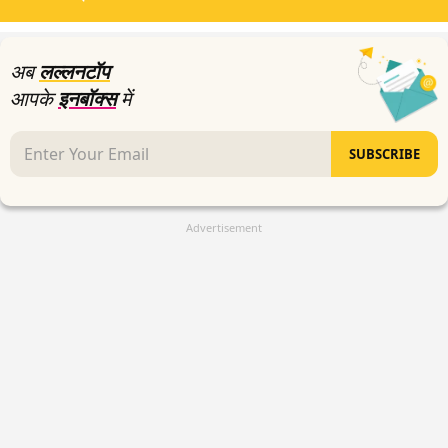
seconds
अब
लल्लनटॉप
आपके
इनबॉक्स
में
SUBSCRIBE
Advertisement