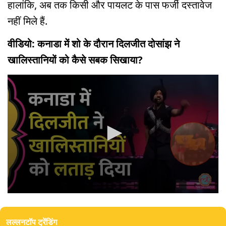
हालांकि, अब तक किसी और पायलट के पास फर्जी दस्तावेज
नहीं मिले हैं.
वीडियो: कनाडा में शो के दौरान दिलजीत दोसांझ ने
खालिस्तानियों को कैसे सबक सिखाया?
0
seconds
of
लल्लनटॉप ट्रेंडिंग
0