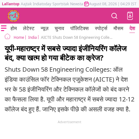
Lallantop
Aajtak
Indiatoday
Sportstak
Newstak
Mumbai Tak
August 08, 2026
Astrotak
|
04:29 IST
होम
लेटेस्ट
न्यूज़
चुनाव
पॉलिटिक्स
स्पोर्ट्स
मौसम
देश
India
AICTE Shuts Down 58 Engineering Colleges Across India Highest in UP and Maharashtra
Home
यूपी-महाराष्ट्र में सबसे ज्यादा इंजीनियरिंग कॉलेज
बंद, क्या खत्म हो गया बीटेक का क्रेज?
Shuts Down 58 Engineering Colleges: ऑल
इंडिया काउंसिल फॉर टेक्निकल एजुकेशन (AICTE) ने देश
भर के 58 इंजीनियरिंग और टेक्निकल कॉलेजों को बंद करने
का फैसला लिया है. यूपी और महाराष्ट्र में सबसे ज्यादा 12-12
कॉलेज बंद हुए हैं. जानिए इसके पीछे की असली वजह क्या है.
Advertisement