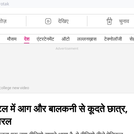
rotak
शोज़
देखिए
चुनाव
मौसम
देश
एंटरटेनमेंट
ऑटो
लल्लनख़ास
टेक्नोलॉजी
से
Advertisement
college new video
टल में आग और बालकनी से कूदते छात्र,
यरल