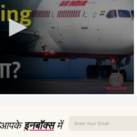
आपके
इनबॉक्स
में