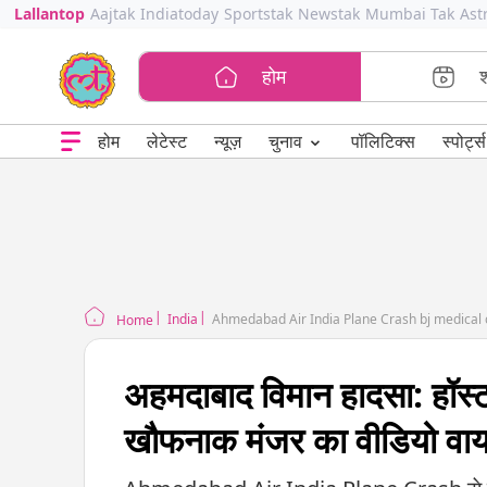
Lallantop
Aajtak
Indiatoday
Sportstak
Newstak
Mumbai Tak
Ast
होम
⌄
चुनाव
होम
लेटेस्ट
न्यूज़
पॉलिटिक्स
स्पोर्ट्स
India
Ahmedabad Air India Plane Crash bj medical 
Home
अहमदाबाद विमान हादसा: हॉस्
खौफनाक मंजर का वीडियो वा