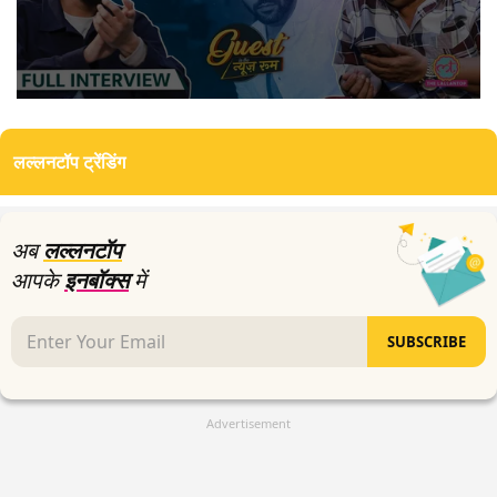
0
seconds
of
लल्लनटॉप ट्रेंडिंग
0
seconds
अब
लल्लनटॉप
आपके
इनबॉक्स
में
SUBSCRIBE
Advertisement