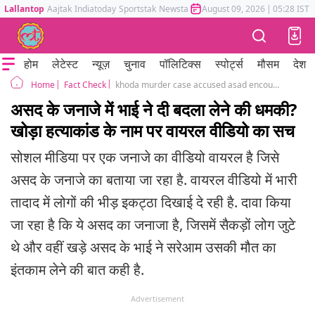
Lallantop
Aajtak
Indiatoday
Sportstak
Newstak
Mumbai Tak
August 09, 2026
Astrotak
|
05:28 IST
होम
लेटेस्ट
न्यूज़
चुनाव
पॉलिटिक्स
स्पोर्ट्स
मौसम
देश
Fact Check
khoda murder case accused asad encounter funeral brother revenge viral video fake delhi welcome firing
Home
असद के जनाजे में भाई ने दी बदला लेने की धमकी?
खोड़ा हत्याकांड के नाम पर वायरल वीडियो का सच
सोशल मीडिया पर एक जनाजे का वीडियो वायरल है जिसे
असद के जनाजे का बताया जा रहा है. वायरल वीडियो में भारी
तादाद में लोगों की भीड़ इकट्ठा दिखाई दे रही है. दावा किया
जा रहा है कि ये असद का जनाजा है, जिसमें सैकड़ों लोग जुटे
थे और वहीं खड़े असद के भाई ने सरेआम उसकी मौत का
इंतकाम लेने की बात कही है.
Advertisement