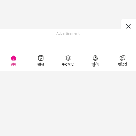
Advertisement
होम
शोज़
फटाफट
सुनिए
शॉर्ट्स
(
)
Top Shows
LallanKhas News
Entertainment
News
The Lallantop Show
Hindi Satire & Humor
Duniyadaari
Lallankhas Specials
Guest in the
Breaking News
Entertainment News
Newsroom
Top Political News
Hindi
Netanagri
Hindi
Top stories Cinema
Lallantop Baithki
Top History News
Entertainment Special
Kharcha Paani
Real Stories News
News
Aasan Bhasha Mein
Latest Political News
Top movies series
Social List
Top Literature News
review
Tarikh
Top Persons News
Latest Entertainment
Sehat
Top Profiles
News
The Cinema Show
Viral News