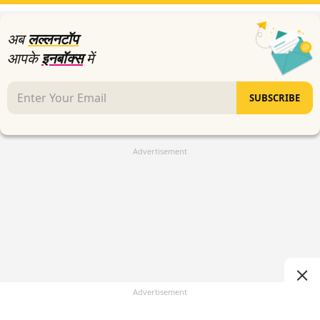
20
minutes,
30
अब
लल्लनटॉप
seconds
आपके
इनबॉक्स
में
SUBSCRIBE
Advertisement
Advertisement