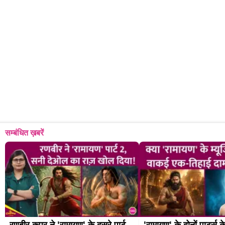
सम्बंधित ख़बरें
रणबीर कपूर ने 'रामायण' के दूसरे पार्ट 
'रामायण' के दोनों पार्ट्स के