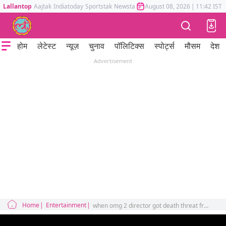
Lallantop
Aajtak
Indiatoday
Sportstak
Newstak
Mumbai Tak
August 08, 2026
Astrotak
|
11:42 IST
होम
लेटेस्ट
न्यूज़
चुनाव
पॉलिटिक्स
स्पोर्ट्स
मौसम
देश
Advertisement
Home
Entertainment
when omg 2 director got death threat from a godmen