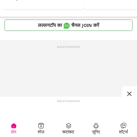
लल्लनटॉप का
चैनल
करें
JOIN
Advertisement
Advertisement
होम
शोज़
फटाफट
सुनिए
शॉर्ट्स