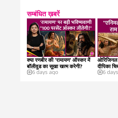
सम्बंधित ख़बरें
क्या रणबीर की 'रामायण' ऑस्कर में
ओरिजिनल '
बॉलीवुड का सूखा खत्म करेगी?
दीपिका चि
6 days ago
6 day
कास्टिंग प