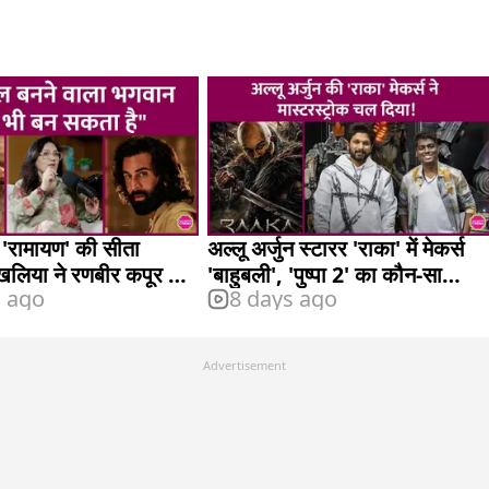
रामायण' की सीता
अल्लू अर्जुन स्टारर 'राका' में मेकर्स
खलिया ने रणबीर कपूर की
'बाहुबली', 'पुष्पा 2' का कौन-सा
s ago
8 days ago
र क्या कहा?
फॉर्मूला अपनाएंगे?
Advertisement