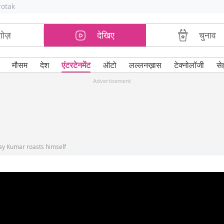
rotak
शोज़
देखिए
चुनाव
मौसम
देश
एंटरटेनमेंट
ऑटो
लल्लनख़ास
टेक्नोलॉजी
से
Advertisement
ay Kumar roasts himself