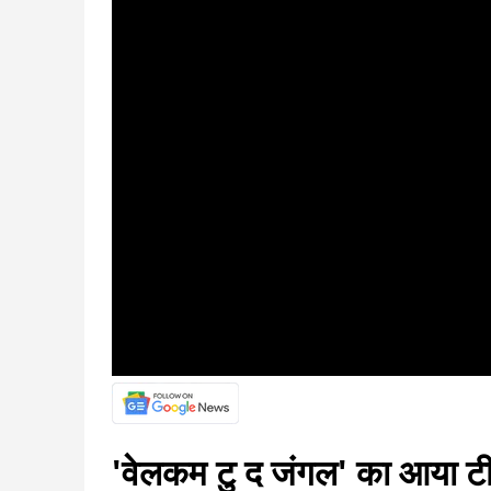
'वेलकम टु द जंगल' का आया टीज