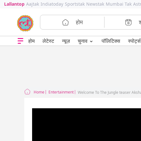
Lallantop
Aajtak
Indiatoday
Sportstak
Newstak
Mumbai Tak
Ast
होम
⌄
चुनाव
होम
लेटेस्ट
न्यूज़
पॉलिटिक्स
स्पोर्ट्स
Home
Entertainment
Welcome To The Jungle teaser Aksh