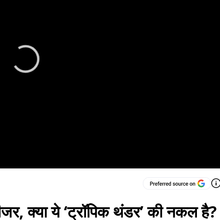
र, क्या ये ‘ट्रॉपिक थंडर’ की नकल है?