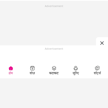
Advertisement
Advertisement
होम
शोज़
फटाफट
सुनिए
शॉर्ट्स
Top Shows
LallanKhas News
Entertainment
News
The Lallantop Show
Hindi Satire & Humor
Duniyadaari
Lallankhas Specials
Guest in the
Breaking News
Entertainment News
Newsroom
Top Political News
Hindi
Netanagri
Hindi
Top stories Cinema