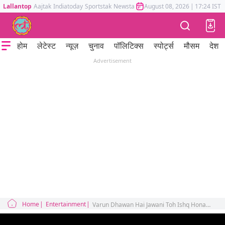
Lallantop
Aajtak
Indiatoday
Sportstak
Newstak
Mumbai Tak
August 08, 2026
Astrotak
|
17:24 IST
होम
लेटेस्ट
न्यूज़
चुनाव
पॉलिटिक्स
स्पोर्ट्स
मौसम
देश
Advertisement
Home
Entertainment
Varun Dhawan Hai Jawani Toh Ishq Hona Hai box office collection