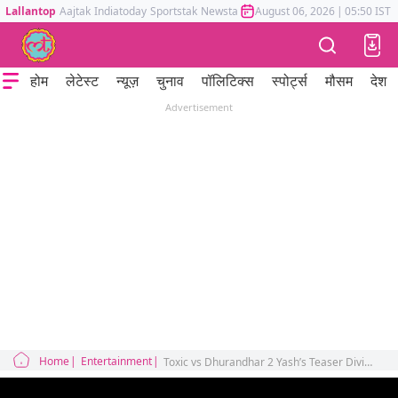
Lallantop
Aajtak
Indiatoday
Sportstak
Newstak
Mumbai Tak
August 06, 2026
Astrotak
|
05:50 IST
होम
लेटेस्ट
न्यूज़
चुनाव
पॉलिटिक्स
स्पोर्ट्स
मौसम
देश
Advertisement
Home
Entertainment
Toxic vs Dhurandhar 2 Yash’s Teaser Divides Internet Ahead of Big Clash