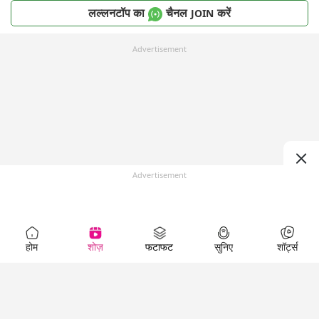
लल्लनटॉप का
चैनल
करें
JOIN
Advertisement
Advertisement
होम
शोज़
फटाफट
सुनिए
शॉर्ट्स
Top Shows
LallanKhas News
Entertainment
News
The Lallantop Show
Hindi Satire & Humor