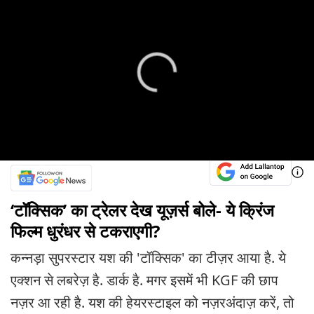
‘टॉक्सिक’ का ट्रेलर देख यूज़र्स बोले- ये क्रिंज
फिल्म धुरंधर से टकराएगी?
कन्नड़ा सुपरस्टार यश की 'टॉक्सिक' का टीज़र आया है. ये
एक्शन से लबरेज़ है. डार्क है. मगर इसमें भी KGF की छाप
नज़र आ रही है. यश की हेयरस्टाइल को नज़रअंदाज़ करें, तो