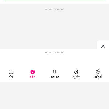
Advertisement
Advertisement
होम
शोज़
फटाफट
सुनिए
शॉर्ट्स
Top Shows
LallanKhas News
Entertainment
News
The Lallantop Show
Hindi Satire & Humor
Duniyadaari
Lallankhas Specials
Guest in the
Breaking News
Entertainment News
Newsroom
Top Political News
Hindi