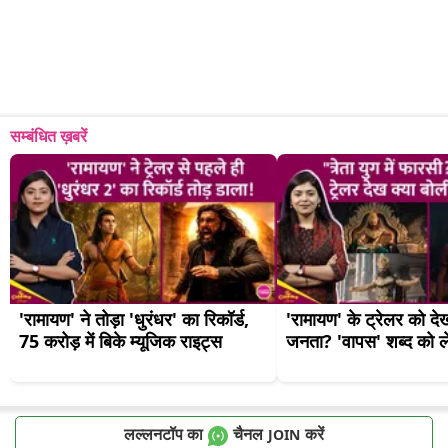
सम्बंधित ख़बरें
'रामायण' ने तोड़ा 'धुरंधर' का रिकॉर्ड, 
'रामायण' के ट्रेलर को दे
75 करोड़ में बिके म्यूजिक राइट्स
जनता? 'वापस' शब्द को 
लल्लनटॉप का
चैनल
करें
JOIN