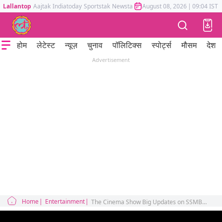
Lallantop
Aajtak
Indiatoday
Sportstak
Newstak
Mumbai Tak
August 08, 2026
Astrotak
|
09:04 IST
होम
लेटेस्ट
न्यूज़
चुनाव
पॉलिटिक्स
स्पोर्ट्स
मौसम
देश
Advertisement
Home
Entertainment
The Cinema Show Big Updates on SSMB29, Ramayana & The Family Man 3