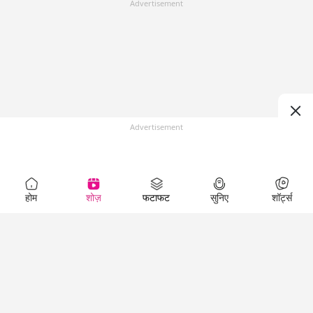
Advertisement
Advertisement
होम
शोज़
फटाफट
सुनिए
शॉर्ट्स
Top Shows
LallanKhas News
Entertainment
News
The Lallantop Show
Hindi Satire & Humor
Duniyadaari
Lallankhas Specials
Guest in the
Breaking News
Entertainment News
Newsroom
Top Political News
Hindi
Netanagri
Hindi
Top stories Cinema
Lallantop Baithki
Top History News
Entertainment Special