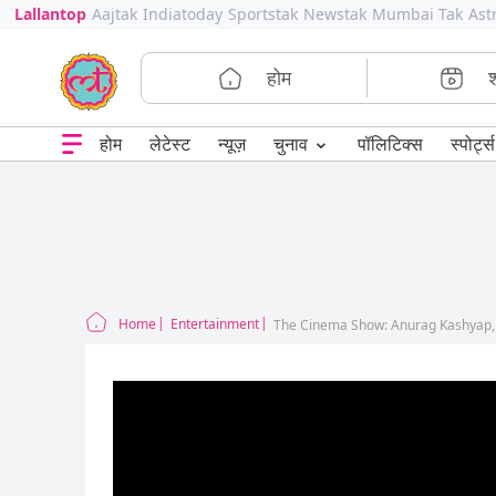
Lallantop
Aajtak
Indiatoday
Sportstak
Newstak
Mumbai Tak
Ast
होम
⌄
चुनाव
होम
लेटेस्ट
न्यूज़
पॉलिटिक्स
स्पोर्ट्स
Home
Entertainment
The Cinema Show: Anurag Kashyap, p