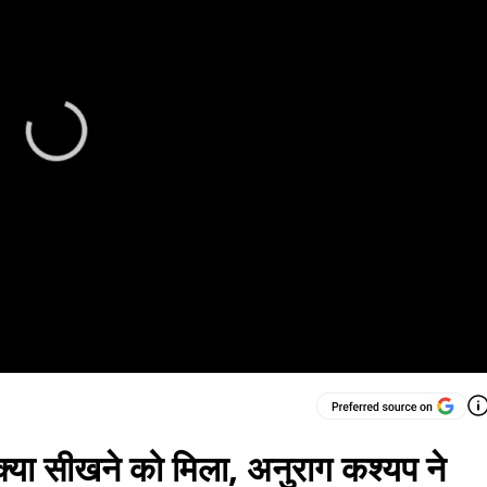
क्या सीखने को मिला, अनुराग कश्यप ने