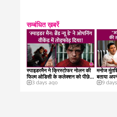
सम्बंधित ख़बरें
स्पाइडरमैन ने क्रिस्टोफर नोलन की
मनोज मुंतशि
फिल्म ओडिसी के कलेक्शन को पीछे
बताया अपन
3 days ago
9 day
छोड़ा