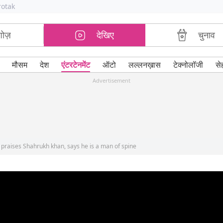
rotak
शोज़
देखिए
चुनाव
मौसम
देश
एंटरटेनमेंट
ऑटो
लल्लनख़ास
टेक्नोलॉजी
से
Advertisement
raises Shahrukh khan, says he is a man of spine