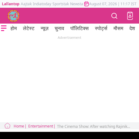
Lallantop
Aajtak
Indiatoday
Sportstak
Newstak
Mumbai Tak
August 07, 2026
Astrotak
|
11:17 IST
होम
लेटेस्ट
न्यूज़
चुनाव
पॉलिटिक्स
स्पोर्ट्स
मौसम
देश
Advertisement
Home
Entertainment
The Cinema Show: After watching Rajinikanth, Mohanlal, Shiv Rajkumar's 'Jailor' what people commented on Twitter