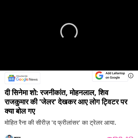
दी सिनेमा शो: रजनीकांत, मोहनलाल, शिव
राजकुमार की 'जेलर' देखकर आए लोग ट्विटर पर
क्या बोल गए
मोहित रैना की सीरीज़ 'द फ्रीलांसर' का ट्रेलर आया.
कमल