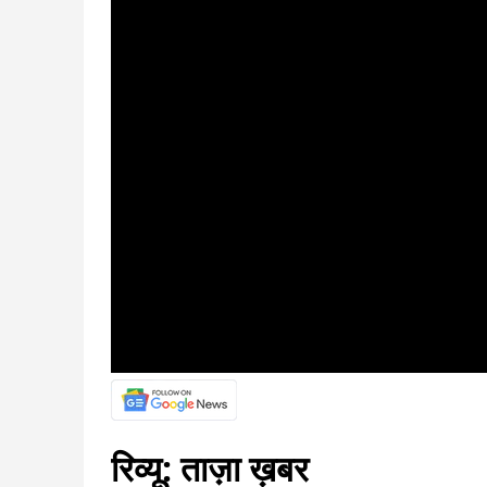
रिव्यू: ताज़ा ख़बर