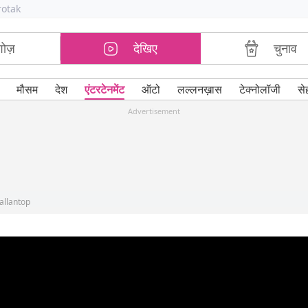
rotak
शोज़
देखिए
चुनाव
मौसम
देश
एंटरटेनमेंट
ऑटो
लल्लनख़ास
टेक्नोलॉजी
से
Advertisement
lallantop