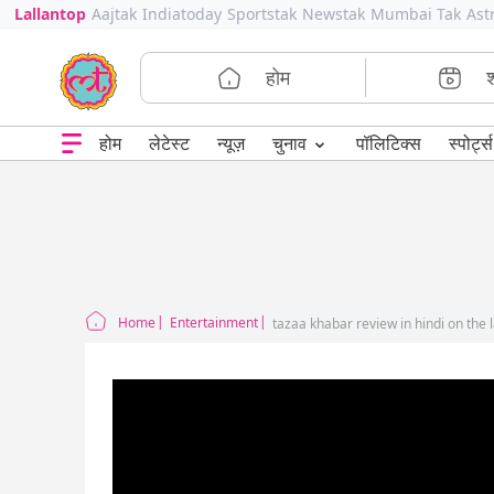
Lallantop
Aajtak
Indiatoday
Sportstak
Newstak
Mumbai Tak
Ast
होम
⌄
चुनाव
होम
लेटेस्ट
न्यूज़
पॉलिटिक्स
स्पोर्ट्स
Home
Entertainment
tazaa khabar review in hindi on the 