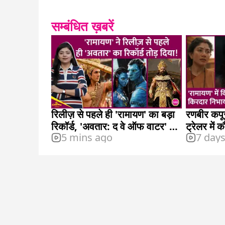
सम्बंधित ख़बरें
रिलीज़ से पहले ही 'रामायण' का बड़ा
रणबीर कपू
रिकॉर्ड, 'अवतार: द वे ऑफ वाटर' को
ट्रेलर में 
5 mins ago
7 day
छोड़ा पीछे