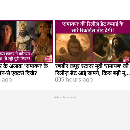
र के अलावा 'रामायण' के
रणबीर कपूर स्टारर मूवी ‘रामायण’ की
कौन-से एक्टर्स दिखे?
रिलीज़ डेट आई सामने, किस बड़ी मूवी
s ago
5 hours ago
से होगा क्लैश?
Advertisement