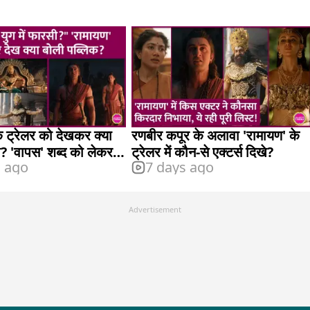
े ट्रेलर को देखकर क्या
रणबीर कपूर के अलावा 'रामायण' के
? 'वापस' शब्द को लेकर
ट्रेलर में कौन-से एक्टर्स दिखे?
s ago
7 days ago
Advertisement