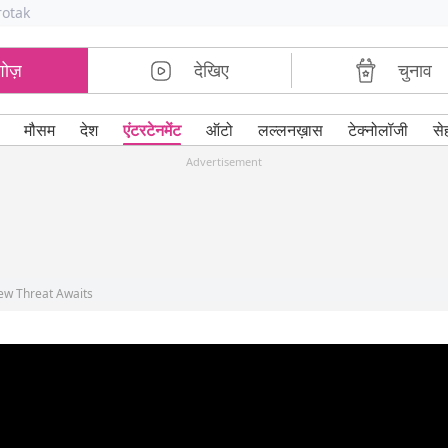
rotak
शोज़
देखिए
चुनाव
मौसम
देश
एंटरटेनमेंट
ऑटो
लल्लनख़ास
टेक्नोलॉजी
से
Advertisement
New Threat Awaits