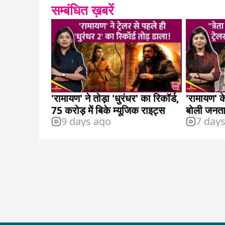
सम्बंधित ख़बरें
'रामायण' ने तोड़ा 'धुरंधर' का रिकॉर्ड,
'रामायण' क
75 करोड़ में बिके म्यूजिक राइट्स
बोली जनता
9 days ago
7 day
उठे सवाल