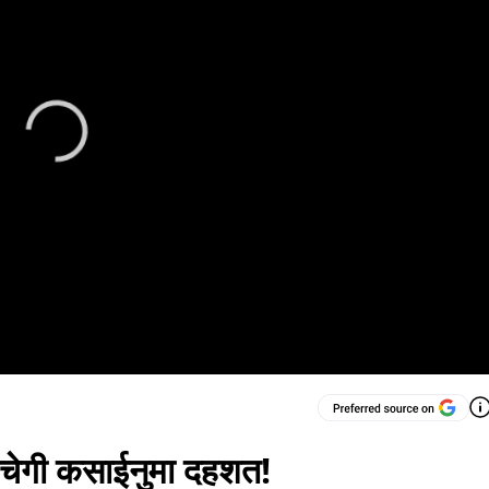
ेगी कसाईनुमा दहशत!