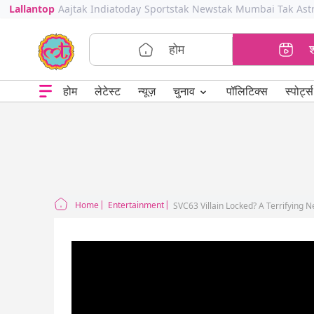
Lallantop
Aajtak
Indiatoday
Sportstak
Newstak
Mumbai Tak
Ast
होम
⌄
चुनाव
होम
लेटेस्ट
न्यूज़
पॉलिटिक्स
स्पोर्ट्स
Home
Entertainment
SVC63 Villain Locked? A Terrifying 