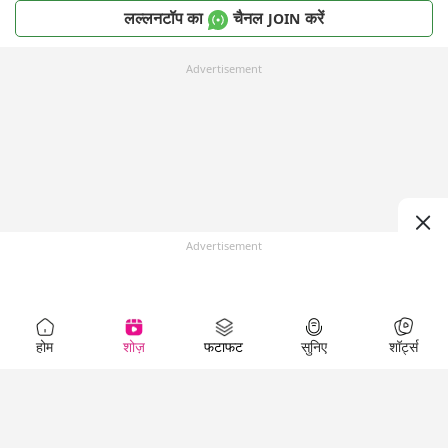
लल्लनटॉप का
चैनल
करें
JOIN
Advertisement
Advertisement
होम
शोज़
फटाफट
सुनिए
शॉर्ट्स
Top Shows
LallanKhas News
Entertainment
News
The Lallantop Show
Hindi Satire & Humor