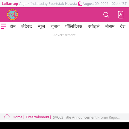
Lallantop
Aajtak
Indiatoday
Sportstak
Newstak
Mumbai Tak
August 09, 2026
Astrotak
|
02:44 IST
होम
लेटेस्ट
न्यूज़
चुनाव
पॉलिटिक्स
स्पोर्ट्स
मौसम
देश
Advertisement
Home
Entertainment
SVC63 Title Announcement Promo Reportedly Ready