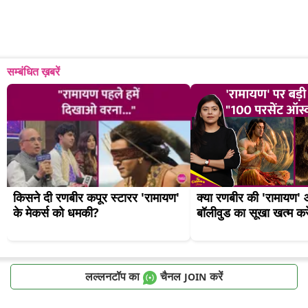
सम्बंधित ख़बरें
किसने दी रणबीर कपूर स्टारर 'रामायण' 
क्या रणबीर की 'रामायण' ऑ
के मेकर्स को धमकी?
बॉलीवुड का सूखा खत्म कर
लल्लनटॉप का
चैनल
करें
JOIN