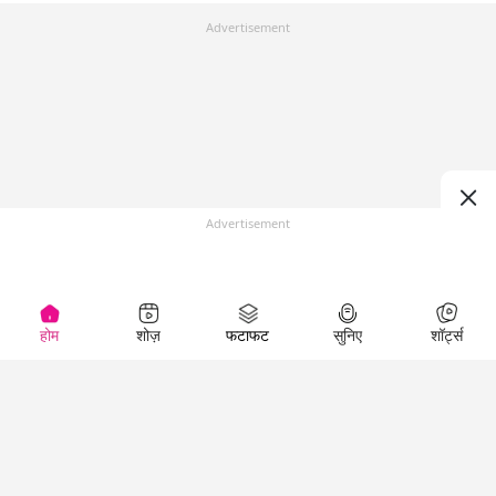
Advertisement
Advertisement
होम
शोज़
फटाफट
सुनिए
शॉर्ट्स
Top Shows
LallanKhas News
Entertainment
News
The Lallantop Show
Hindi Satire & Humor
Duniyadaari
Lallankhas Specials
Guest in the
Breaking News
Entertainment News
Newsroom
Top Political News
Hindi
Netanagri
Hindi
Top stories Cinema