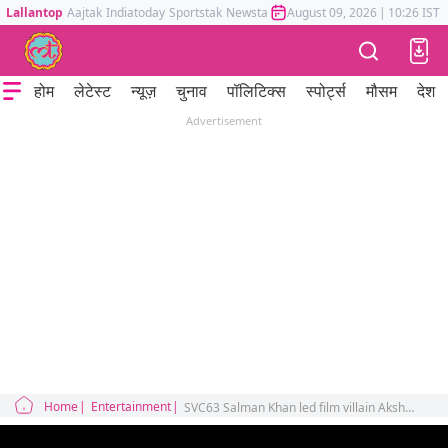
Lallantop
Aajtak
Indiatoday
Sportstak
Newstak
Mumbai Tak
August 09, 2026
Astrotak
|
10:26 IST
होम
लेटेस्ट
न्यूज़
चुनाव
पॉलिटिक्स
स्पोर्ट्स
मौसम
देश
Advertisement
Home
Entertainment
SVC63 Salman Khan led film villain Akshaye Khanna Vamshi Paidipally