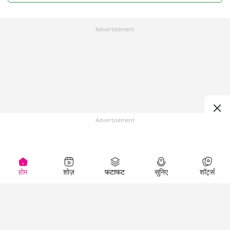
Advertisement
Advertisement
होम
शोज़
फटाफट
सुनिए
शॉर्ट्स
Top Shows
LallanKhas News
Entertainment
News
The Lallantop Show
Hindi Satire & Humor
Duniyadaari
Lallankhas Specials