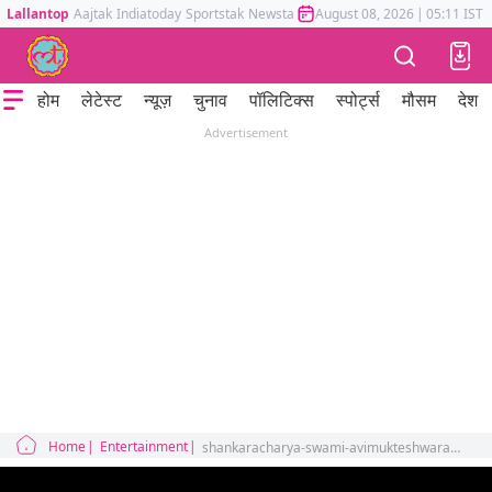
Lallantop
Aajtak
Indiatoday
Sportstak
Newstak
Mumbai Tak
August 08, 2026
Astrotak
|
05:11 IST
होम
लेटेस्ट
न्यूज़
चुनाव
पॉलिटिक्स
स्पोर्ट्स
मौसम
देश
Advertisement
Home
Entertainment
shankaracharya-swami-avimukteshwarananda-challenged bageshwar-baba to save joshimath