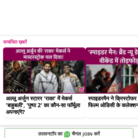
सम्बंधित ख़बरें
अल्लू अर्जुन स्टारर 'राका' में मेकर्स 
स्पाइडरमैन ने क्रिस्टोफर
'बाहुबली', 'पुष्पा 2' का कौन-सा फॉर्मूला 
फिल्म ओडिसी के कलेक्शन
अपनाएंगे?
लल्लनटॉप का
चैनल
करें
JOIN