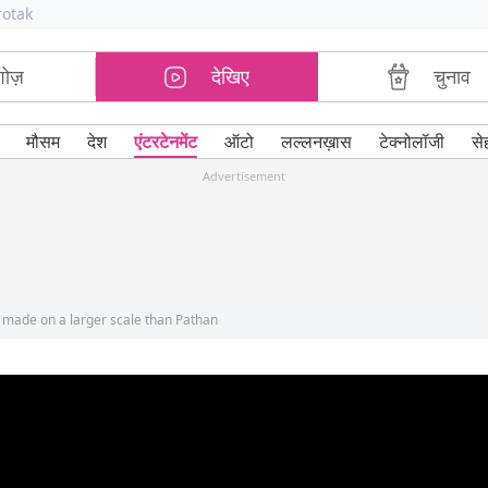
rotak
शोज़
देखिए
चुनाव
मौसम
देश
एंटरटेनमेंट
ऑटो
लल्लनख़ास
टेक्नोलॉजी
से
Advertisement
made on a larger scale than Pathan