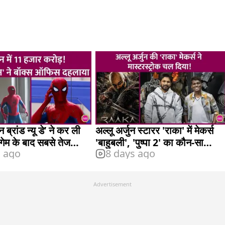
 ब्रांड न्यू डे’ ने कर ली
अल्लू अर्जुन स्टारर 'राका' में मेकर्स
डगेम के बाद सबसे तेज
'बाहुबली', 'पुष्पा 2' का कौन-सा
s ago
8 days ago
ाए 10 हजार करोड़
फॉर्मूला अपनाएंगे?
Advertisement