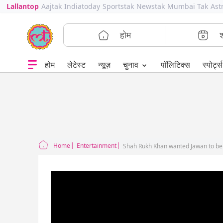
Lallantop
Aajtak
Indiatoday
Sportstak
Newstak
Mumbai Tak
Ast
होम
⌄
चुनाव
होम
लेटेस्ट
न्यूज़
पॉलिटिक्स
स्पोर्ट्स
Home
Entertainment
Shah Rukh Khan wanted Jawan to be 