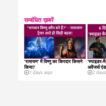
सम्बंधित ख़बरें
'रामायण' में विष्णु का किरदार किसने
‘स्पाइडर-मैन
किया?
अवेंजर्स एं
7 days ago
2 day
कमाई, कम