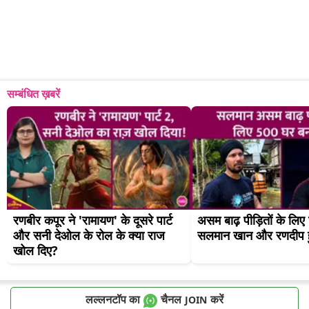
सम्बंधित ख़बरें
रणबीर कपूर ने 'रामायण' के दूसरे पार्ट 
असम बाढ़ पीड़ितों के लिए घ
और सनी देओल के रोल के क्या राज 
सलमान खान और रणदीप ह
खोल दिए?
लल्लनटॉप का
चैनल
करें
JOIN