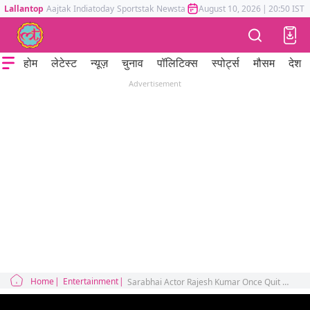
Lallantop
Aajtak
Indiatoday
Sportstak
Newstak
Mumbai Tak
August 10, 2026
Astrotak
|
20:50 IST
होम
लेटेस्ट
न्यूज़
चुनाव
पॉलिटिक्स
स्पोर्ट्स
मौसम
देश
Advertisement
Home
Entertainment
Sarabhai Actor Rajesh Kumar Once Quit Acting to Farm | Returns with Saiyaara