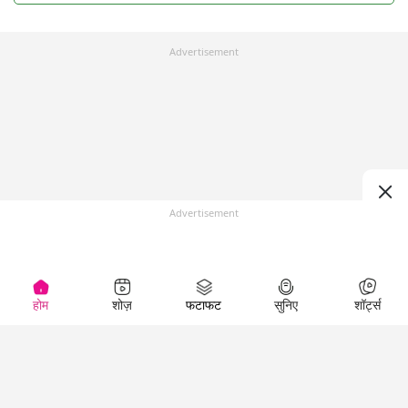
Advertisement
Advertisement
होम
शोज़
फटाफट
सुनिए
शॉर्ट्स
Top Shows
LallanKhas News
Entertainment
News
The Lallantop Show
Hindi Satire & Humor
Duniyadaari
Lallankhas Specials