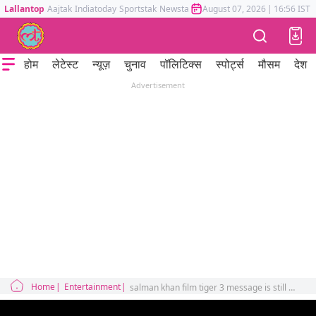
Lallantop
Aajtak
Indiatoday
Sportstak
Newstak
Mumbai Tak
August 07, 2026
Astrotak
|
16:56 IST
होम
लेटेस्ट
न्यूज़
चुनाव
पॉलिटिक्स
स्पोर्ट्स
मौसम
देश
Advertisement
Home
Entertainment
salman khan film tiger 3 message is still awaited