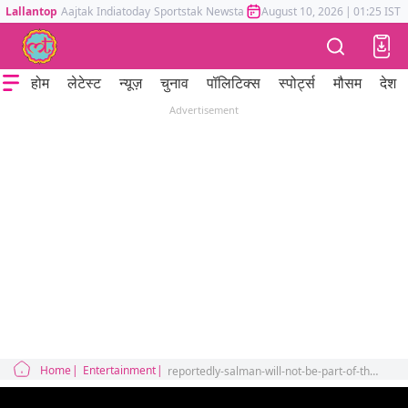
Lallantop
Aajtak
Indiatoday
Sportstak
Newstak
Mumbai Tak
August 10, 2026
Astrotak
|
01:25 IST
होम
लेटेस्ट
न्यूज़
चुनाव
पॉलिटिक्स
स्पोर्ट्स
मौसम
देश
Advertisement
Home
Entertainment
reportedly-salman-will-not-be-part-of-the-pathaan-trailer-releasing-on-10th-january