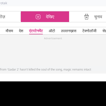
rotak
शोज़
देखिए
चुनाव
मौसम
देश
एंटरटेनमेंट
ऑटो
लल्लनख़ास
टेक्नोलॉजी
से
Advertisement
from 'Gadar 2' hasn't killed the soul of the song, magic remains intact