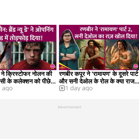
 ने क्रिस्टोफर नोलन की
रणबीर कपूर ने 'रामायण' के दूसरे पार्ट
सी के कलेक्शन को पीछे
और सनी देओल के रोल के क्या राज
s ago
1 day ago
खोल दिए?
Advertisement