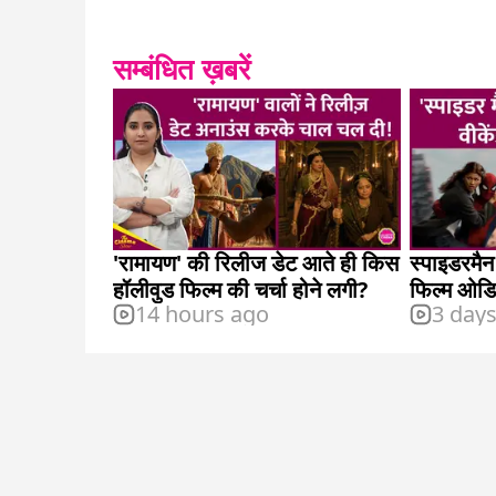
सम्बंधित ख़बरें
'रामायण' की रिलीज डेट आते ही किस
स्पाइडरमैन
हॉलीवुड फिल्म की चर्चा होने लगी?
फिल्म ओडि
14 hours ago
3 day
छोड़ा