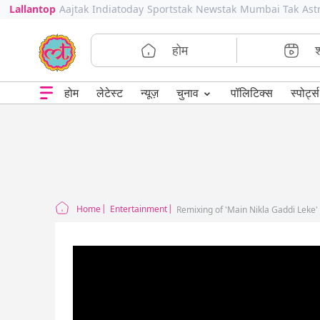
Lallantop
Aajtak
Indiatoday
Sportstak
Newstak
Mumbai Tak
Ast
होम
⌄
चुनाव
होम
लेटेस्ट
न्यूज़
पॉलिटिक्स
स्पोर्ट्स
Home
Entertainment
Remixing of 'Main Nikla Gaddi Leke' 