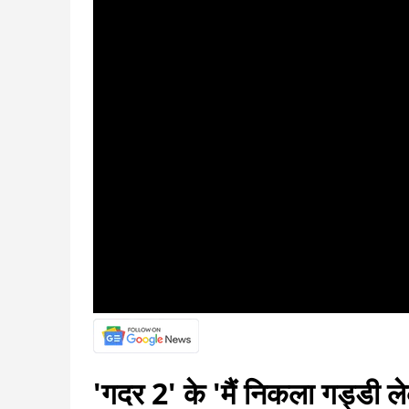
'गदर 2' के 'मैं निकला गड्डी ले