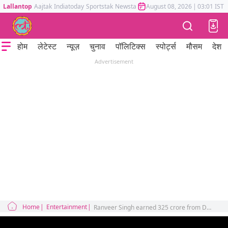
Lallantop
Aajtak
Indiatoday
Sportstak
Newstak
Mumbai Tak
August 08, 2026
Astrotak
|
03:01 IST
होम
लेटेस्ट
न्यूज़
चुनाव
पॉलिटिक्स
स्पोर्ट्स
मौसम
देश
Advertisement
Home
Entertainment
Ranveer Singh earned 325 crore from Dhurandhar surpasses Shah Rukh Khan