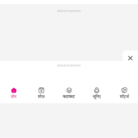
Advertisement
Advertisement
होम
शोज़
फटाफट
सुनिए
शॉर्ट्स
Top Shows
LallanKhas News
Entertainment
News
The Lallantop Show
Hindi Satire & Humor
Duniyadaari
Lallankhas Specials
Guest in the
Breaking News
Entertainment News
Newsroom
Top Political News
Hindi