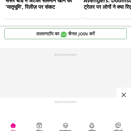
सेंसर बोर्ड में अटकी सलमान खान की 
Avengers: Doomsday
'मातृभूमि', रिलीज़ पर संकट
ट्रेलर पर लोगों ने क्या रि
लल्लनटॉप का
चैनल
करें
JOIN
Advertisement
Advertisement