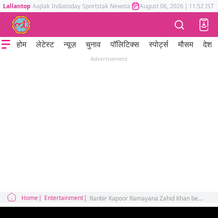
Lallantop
Aajtak
Indiatoday
Sportstak
Newstak
Mumbai Tak
August 06, 2026
Astrotak
|
11:52 IST
होम
लेटेस्ट
न्यूज़
चुनाव
पॉलिटिक्स
स्पोर्ट्स
मौसम
देश
Advertisement
Home
Entertainment
Ranbir Kapoor Ramayana Zahid Khan begged for Angad role