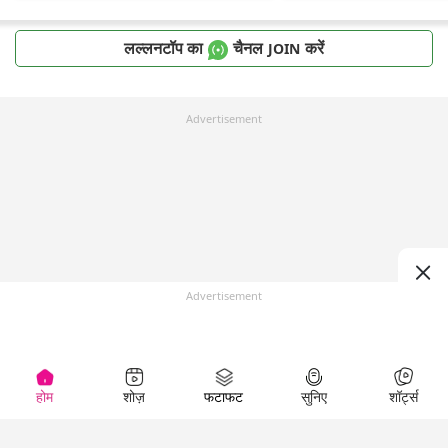
लल्लनटॉप का
चैनल
करें
JOIN
Advertisement
Advertisement
होम
शोज़
फटाफट
सुनिए
शॉर्ट्स