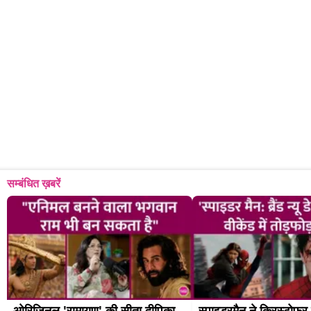
सम्बंधित ख़बरें
ओरिजिनल 'रामायण' की सीता दीपिका 
स्पाइडरमैन ने क्रिस्टोफर