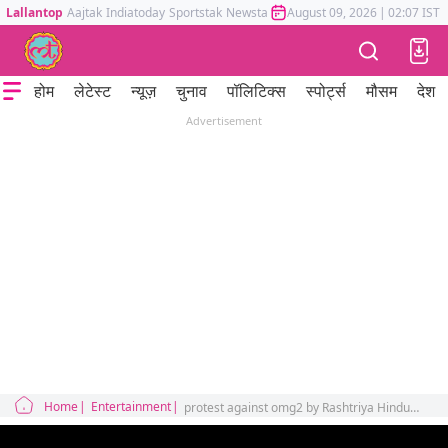
Lallantop
Aajtak
Indiatoday
Sportstak
Newstak
Mumbai Tak
August 09, 2026
Astrotak
|
02:07 IST
होम
लेटेस्ट
न्यूज़
चुनाव
पॉलिटिक्स
स्पोर्ट्स
मौसम
देश
Advertisement
Home
Entertainment
protest against omg2 by Rashtriya Hindu Parishad Bharat