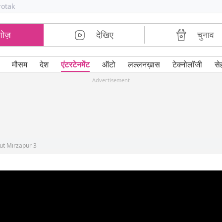
rotak
शोज़
देखिए
चुनाव
मौसम
देश
एंटरटेनमेंट
ऑटो
लल्लनख़ास
टेक्नोलॉजी
से
Advertisement
out Mirzapur 3