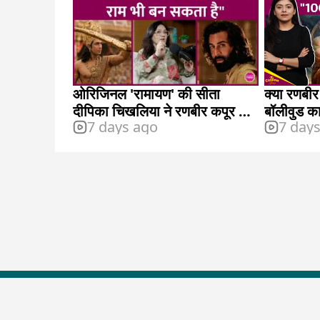
ओरिजिनल 'रामायण' की सीता
क्या रणबीर
दीपिका चिखलिया ने रणबीर कपूर की
बॉलीवुड का
7 days ago
7 day
कास्टिंग पर क्या कहा?