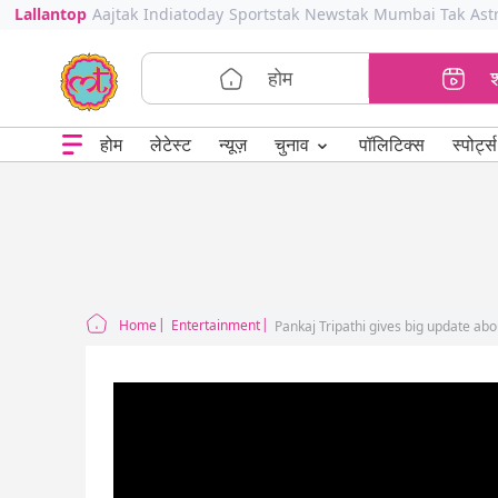
Lallantop
Aajtak
Indiatoday
Sportstak
Newstak
Mumbai Tak
Ast
होम
⌄
चुनाव
होम
लेटेस्ट
न्यूज़
पॉलिटिक्स
स्पोर्ट्स
Home
Entertainment
Pankaj Tripathi gives big update ab