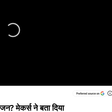
न? मेकर्स ने बता दिया