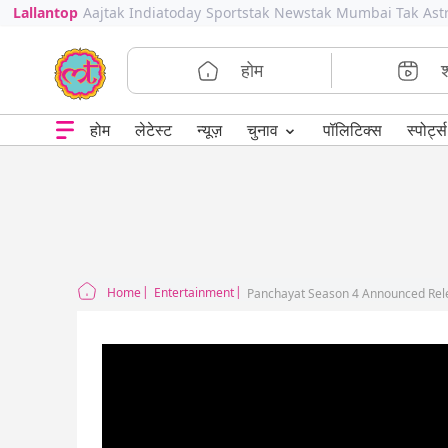
Lallantop
Aajtak
Indiatoday
Sportstak
Newstak
Mumbai Tak
Ast
होम
⌄
चुनाव
होम
लेटेस्ट
न्यूज़
पॉलिटिक्स
स्पोर्ट्स
Home
Entertainment
Panchayat Season 4 Announced Rele