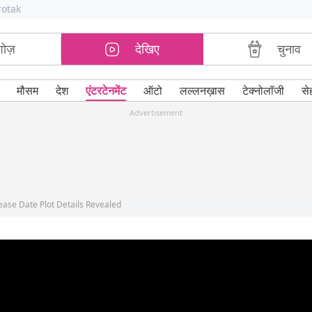
rotak
शोज़
देखिए
चुनाव
मौसम
देश
एंटरटेनमेंट
ऑटो
लल्लनख़ास
टेक्नोलॉजी
से
Advertisement
ase Date Plot Details Revealed