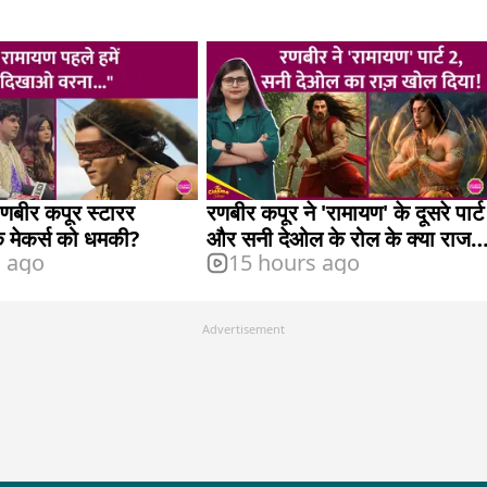
णबीर कपूर स्टारर
रणबीर कपूर ने 'रामायण' के दूसरे पार्ट
े मेकर्स को धमकी?
और सनी देओल के रोल के क्या राज
s ago
15 hours ago
खोल दिए?
Advertisement