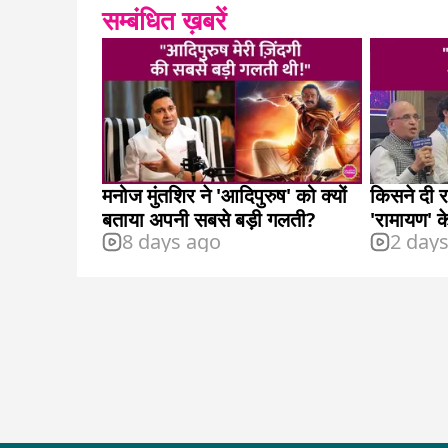
सम्बंधित ख़बरें
मनोज मुंतशिर ने 'आदिपुरुष' को क्यों
किसने दी र
बताया अपनी सबसे बड़ी गलती?
'रामायण' क
8 days ago
2 day