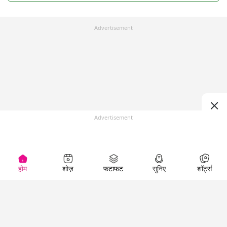
Advertisement
Advertisement
होम
शोज़
फटाफट
सुनिए
शॉर्ट्स
Top Shows
LallanKhas News
Entertainment
News
The Lallantop Show
Hindi Satire & Humor
Duniyadaari
Lallankhas Specials