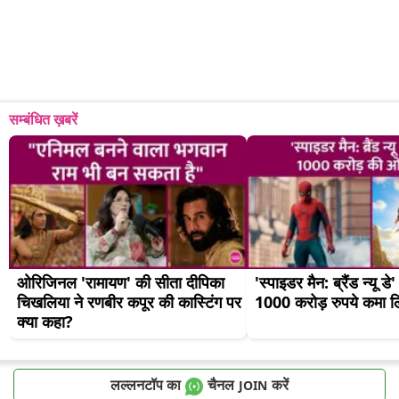
सम्बंधित ख़बरें
ओरिजिनल 'रामायण' की सीता दीपिका 
'स्पाइडर मैन: ब्रैंड न्यू डे'
चिखलिया ने रणबीर कपूर की कास्टिंग पर 
1000 करोड़ रुपये कमा ल
क्या कहा?
लल्लनटॉप का
चैनल
करें
JOIN