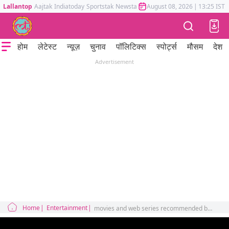
Lallantop
Aajtak
Indiatoday
Sportstak
Newstak
Mumbai Tak
August 08, 2026
Astrotak
|
13:25 IST
होम
लेटेस्ट
न्यूज़
चुनाव
पॉलिटिक्स
स्पोर्ट्स
मौसम
देश
Advertisement
Home
Entertainment
movies and web series recommended by lallantop