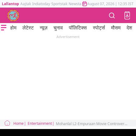
Lallantop
Aajtak
Indiatoday
Sportstak
Newstak
Mumbai Tak
August 07, 2026
Astrotak
|
12:35 IST
होम
लेटेस्ट
न्यूज़
चुनाव
पॉलिटिक्स
स्पोर्ट्स
मौसम
देश
Advertisement
Home
Entertainment
Mohanlal L2-Empuraan Movie Controversy