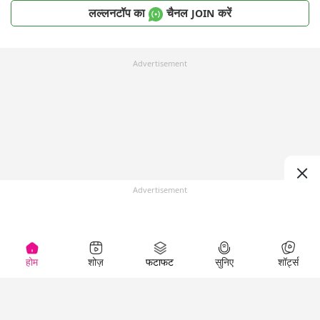
लल्लनटॉप का
चैनल
करें
JOIN
Advertisement
Advertisement
होम
शोज़
फटाफट
सुनिए
शॉर्ट्स
Top Shows
LallanKhas News
Entertainment