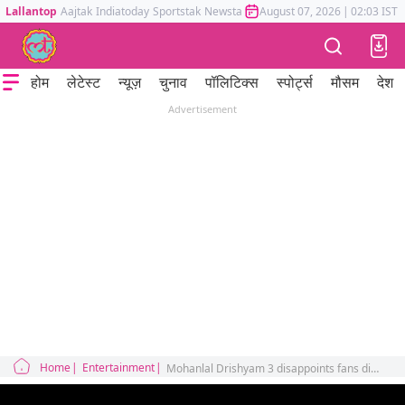
Lallantop
Aajtak
Indiatoday
Sportstak
Newstak
Mumbai Tak
August 07, 2026
Astrotak
|
02:03 IST
होम
लेटेस्ट
न्यूज़
चुनाव
पॉलिटिक्स
स्पोर्ट्स
मौसम
देश
Advertisement
Home
Entertainment
Mohanlal Drishyam 3 disappoints fans did Ajay Devgn dodge major box office