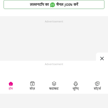
लल्लनटॉप का
चैनल
करें
JOIN
Advertisement
Advertisement
होम
शोज़
फटाफट
सुनिए
शॉर्ट्स
Top Shows
LallanKhas News
Entertainment