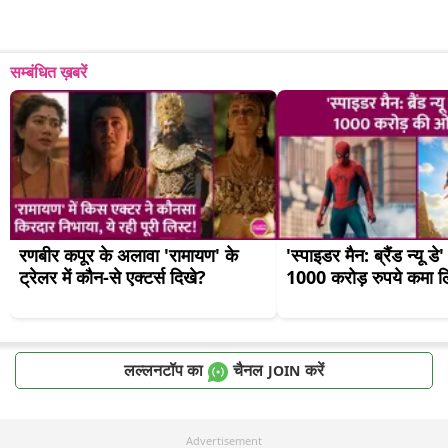
सम्बंधित ख़बरें
रणबीर कपूर के अलावा 'रामायण' के 
'स्पाइडर मैन: ब्रैंड न्यू डे'
ट्रेलर में कौन-से एक्टर्स दिखे?
1000 करोड़ रुपये कमा ल
लल्लनटॉप का
चैनल
करें
JOIN
Advertisement