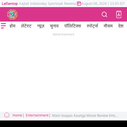
Lallantop
Aajtak
Indiatoday
Sportstak
Newstak
Mumbai Tak
August 08, 2026
Astrotak
|
23:35 IST
होम
लेटेस्ट
न्यूज़
चुनाव
पॉलिटिक्स
स्पोर्ट्स
मौसम
देश
Advertisement
Home
Entertainment
Main Vaapas Aaunga Movie Review Imtiaz Ali Diljit Dosanjh Naseeruddin Shah