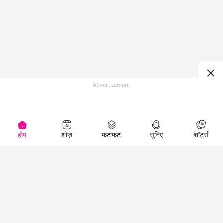
Advertisement
होम
शोज़
फटाफट
सुनिए
शॉर्ट्स
Top Shows
LallanKhas News
Entertainment
News
The Lallantop Show
Hindi Satire & Humor
Duniyadaari
Lallankhas Specials
Guest in the
Breaking News
Entertainment News
Newsroom
Top Political News
Hindi
Netanagri
Hindi
Top stories Cinema
Lallantop Baithki
Top History News
Entertainment Special
Kharcha Paani
Real Stories News
News