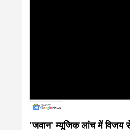
'जवान' म्यूजिक लांच में विजय 