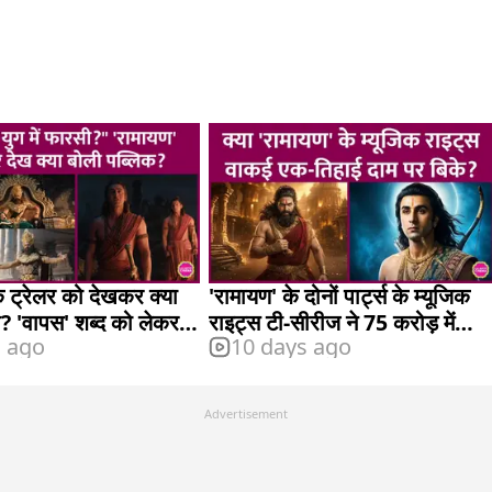
े ट्रेलर को देखकर क्या
'रामायण' के दोनों पार्ट्स के म्यूजिक
? 'वापस' शब्द को लेकर
राइट्स टी-सीरीज ने 75 करोड़ में
s ago
10 days ago
खरीदे?
Advertisement