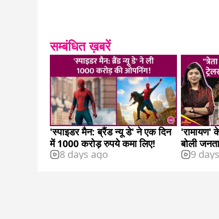
सम्बंधित ख़बरें
'स्पाइडर मैन: ब्रैंड न्यू डे' ने एक दिन
'रामायण' क
में 1000 करोड़ रुपये कमा लिए!
बोली जनता
8 days ago
9 day
उठे सवाल