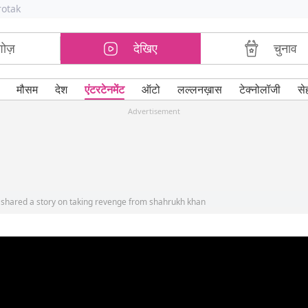
rotak
शोज़
देखिए
चुनाव
मौसम
देश
एंटरटेनमेंट
ऑटो
लल्लनख़ास
टेक्नोलॉजी
से
Advertisement
i shared a story on taking revenge from shahrukh khan