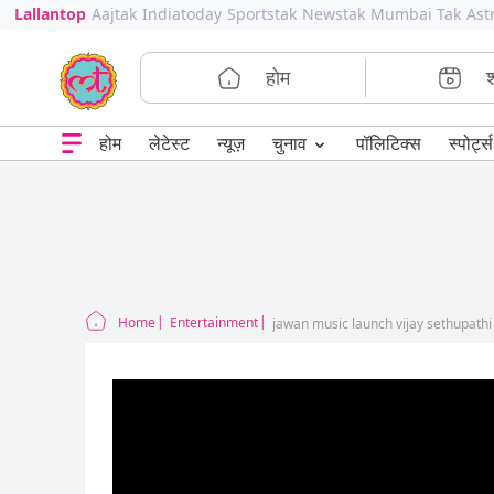
Lallantop
Aajtak
Indiatoday
Sportstak
Newstak
Mumbai Tak
Ast
होम
⌄
चुनाव
होम
लेटेस्ट
न्यूज़
पॉलिटिक्स
स्पोर्ट्स
Home
Entertainment
jawan music launch vijay sethupath