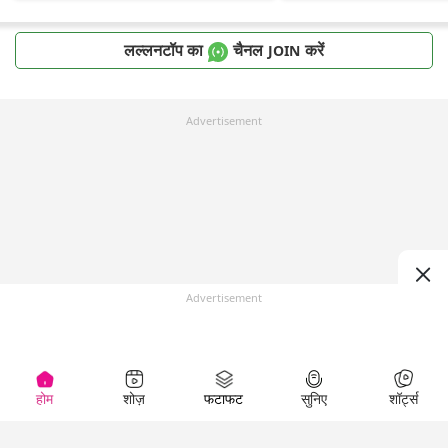
लल्लनटॉप का
चैनल
करें
JOIN
Advertisement
Advertisement
होम
शोज़
फटाफट
सुनिए
शॉर्ट्स