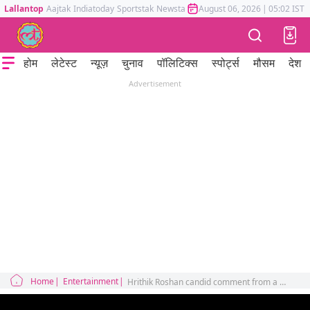
Lallantop
Aajtak
Indiatoday
Sportstak
Newstak
Mumbai Tak
August 06, 2026
Astrotak
|
05:02 IST
होम
लेटेस्ट
न्यूज़
चुनाव
पॉलिटिक्स
स्पोर्ट्स
मौसम
देश
Advertisement
Home
Entertainment
Hrithik Roshan candid comment from a Dubai event On War 2 Went Viral