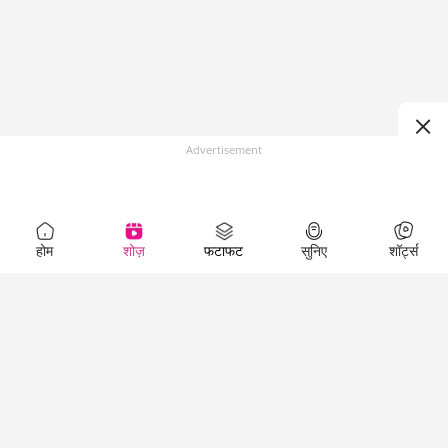
Advertisement
होम
शोज़
फटाफट
सुनिए
शॉर्ट्स
Top Shows
LallanKhas News
Entertainment
News
The Lallantop Show
Hindi Satire & Humor
Duniyadaari
Lallankhas Specials
Guest in the
Breaking News
Entertainment News
Newsroom
Top Political News
Hindi
Netanagri
Hindi
Top stories Cinema
Lallantop Baithki
Top History News
Entertainment Special
Kharcha Paani
Real Stories News
News
Aasan Bhasha Mein
Latest Political News
Top movies series
Social List
Top Literature News
review