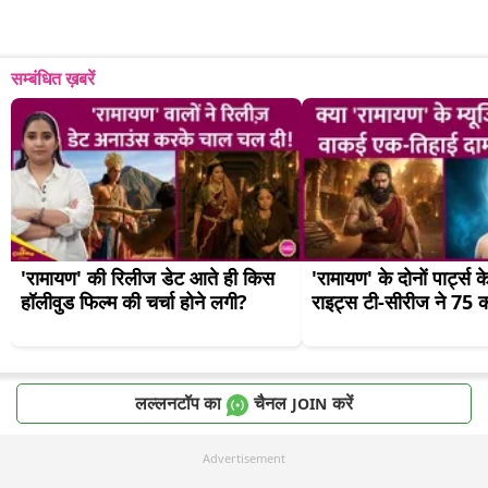
सम्बंधित ख़बरें
'रामायण' की रिलीज डेट आते ही किस 
'रामायण' के दोनों पार्ट्स के
हॉलीवुड फिल्म की चर्चा होने लगी?
राइट्स टी-सीरीज ने 75 क
लल्लनटॉप का
चैनल
करें
JOIN
Advertisement