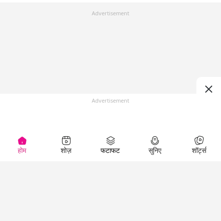
Advertisement
Advertisement
होम
शोज़
फटाफट
सुनिए
शॉर्ट्स
Top Shows
LallanKhas News
Entertainment
News
The Lallantop Show
Hindi Satire & Humor
Duniyadaari
Lallankhas Specials
Guest in the
Breaking News
Entertainment News
Newsroom
Top Political News
Hindi