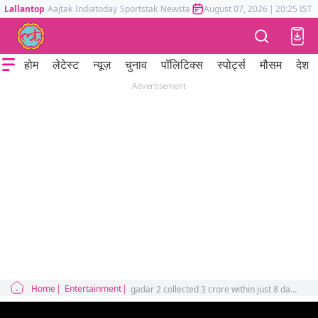
Lallantop
Aajtak
Indiatoday
Sportstak
Newstak
Mumbai Tak
August 07, 2026
Astrotak
|
20:25 IST
होम
लेटेस्ट
न्यूज़
चुनाव
पॉलिटिक्स
स्पोर्ट्स
मौसम
देश
Advertisement
Home
Entertainment
gadar 2 collected 3 crore within just 8 days