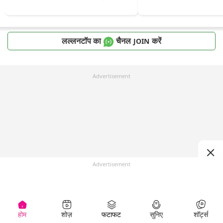
लल्लनटॉप का
चैनल
करें
JOIN
Advertisement
Advertisement
होम
शोज़
फटाफट
सुनिए
शॉर्ट्स