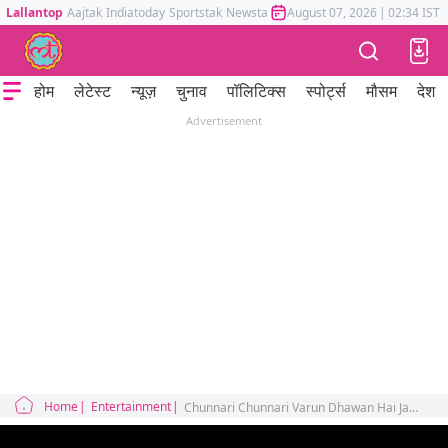
Lallantop
Aajtak
Indiatoday
Sportstak
Newstak
Mumbai Tak
August 07, 2026
Astrotak
|
02:34 IST
होम
लेटेस्ट
न्यूज़
चुनाव
पॉलिटिक्स
स्पोर्ट्स
मौसम
देश
Advertisement
Home
Entertainment
Chunnari Chunnari Varun Dhawan Hai Jawani Toh Ishq Hona Hai ignited massive battle between two production house