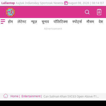
Lallantop
Aajtak
Indiatoday
Sportstak
Newstak
Mumbai Tak
August 08, 2026
Astrotak
|
08:14 IST
होम
लेटेस्ट
न्यूज़
चुनाव
पॉलिटिक्स
स्पोर्ट्स
मौसम
देश
Advertisement
Home
Entertainment
Can Salman Khan SVC63 Open Above ₹120 Crore? Trade Is Hopeful