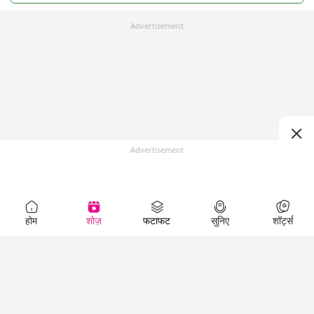
Advertisement
Advertisement
होम
शोज़
फटाफट
सुनिए
शॉर्ट्स
Top Shows
LallanKhas News
Entertainment
News
The Lallantop Show
Hindi Satire & Humor
Duniyadaari
Lallankhas Specials
Guest in the
Breaking News
Entertainment News
Newsroom
Top Political News
Hindi