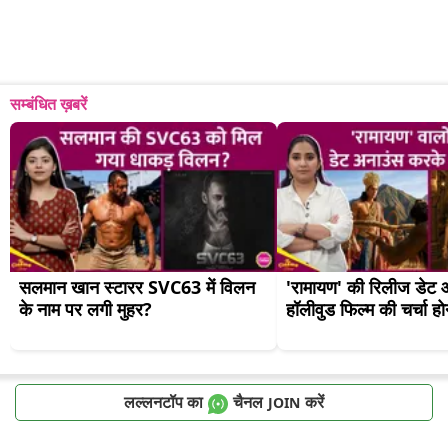
सम्बंधित ख़बरें
सलमान खान स्टारर SVC63 में विलन 
'रामायण' की रिलीज डेट 
के नाम पर लगी मुहर?
हॉलीवुड फिल्म की चर्चा ह
लल्लनटॉप का
चैनल
करें
JOIN