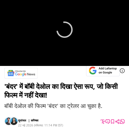
'बंदर' में बॉबी देओल का दिखा ऐसा रूप, जो किसी
फिल्म में नहीं देखा!
बॉबी देओल की फिल्म 'बंदर' का ट्रेलर आ चुका है.
शुभांजल
|
कनिष्का
22 मई 2026
(
पब्लिश्ड:
11:14 PM
IST
)