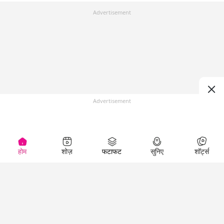
Advertisement
Advertisement
होम
शोज़
फटाफट
सुनिए
शॉर्ट्स
Top Shows
LallanKhas News
Entertainment
News
The Lallantop Show
Hindi Satire & Humor
Duniyadaari
Lallankhas Specials
Guest in the
Breaking News
Entertainment News
Newsroom
Top Political News
Hindi
Netanagri
Hindi
Top stories Cinema