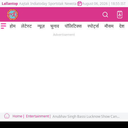
Lallantop
Aajtak
Indiatoday
Sportstak
Newstak
Mumbai Tak
August 06, 2026
Astrotak
|
18:55 IST
होम
लेटेस्ट
न्यूज़
चुनाव
पॉलिटिक्स
स्पोर्ट्स
मौसम
देश
Advertisement
Home
Entertainment
Anubhav Singh Bassi Lucknow Show Cancelled Over Serious Allegations