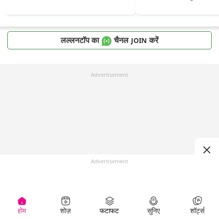
लल्लनटॉप का
चैनल
करें
JOIN
Advertisement
Advertisement
होम
शोज़
फटाफट
सुनिए
शॉर्ट्स