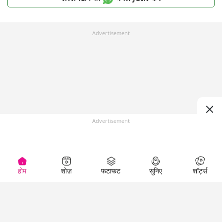
Advertisement
Advertisement
होम
शोज़
फटाफट
सुनिए
शॉर्ट्स
Top Shows
LallanKhas News
Entertainment
News
The Lallantop Show
Hindi Satire & Humor