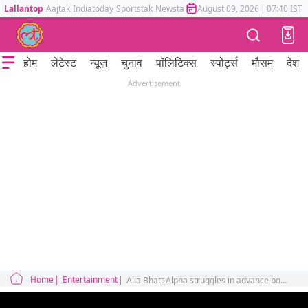
Lallantop
Aajtak
Indiatoday
Sportstak
Newstak
Mumbai Tak
August 09, 2026
Astrotak
|
07:40 IST
होम
लेटेस्ट
न्यूज़
चुनाव
पॉलिटिक्स
स्पोर्ट्स
मौसम
देश
Advertisement
Home
Entertainment
Alia Bhatt Alpha struggles in advance booking