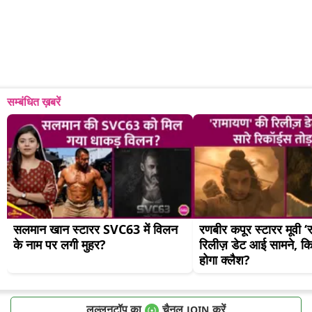
सम्बंधित ख़बरें
सलमान खान स्टारर SVC63 में विलन 
रणबीर कपूर स्टारर मूवी ‘
के नाम पर लगी मुहर?
रिलीज़ डेट आई सामने, किस
होगा क्लैश?
लल्लनटॉप का
चैनल
करें
JOIN