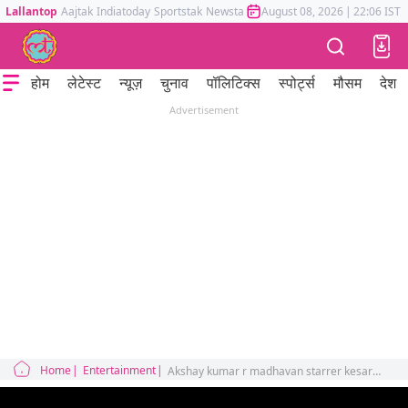
Lallantop
Aajtak
Indiatoday
Sportstak
Newstak
Mumbai Tak
August 08, 2026
Astrotak
|
22:06 IST
होम
लेटेस्ट
न्यूज़
चुनाव
पॉलिटिक्स
स्पोर्ट्स
मौसम
देश
Advertisement
Home
Entertainment
Akshay kumar r madhavan starrer kesari 2 advance booking numbers out now see estimated collection