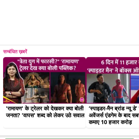
सम्बंधित ख़बरें
'रामायण' के ट्रेलर को देखकर क्या बोली 
‘स्पाइडर-मैन ब्रांड न्यू डे’
जनता? 'वापस' शब्द को लेकर उठे सवाल
अवेंजर्स एंडगेम के बाद सब
कमाए 10 हजार करोड़