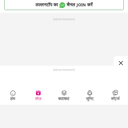
लल्लनटॉप का
चैनल
करें
JOIN
Advertisement
Advertisement
होम
शोज़
फटाफट
सुनिए
शॉर्ट्स
Top Shows
LallanKhas News
Entertainment
News
The Lallantop Show
Hindi Satire & Humor