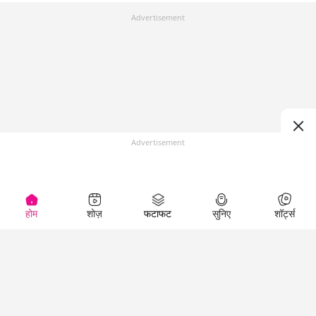
Advertisement
Advertisement
होम
शोज़
फटाफट
सुनिए
शॉर्ट्स
Top Shows
LallanKhas News
Entertainment
News
The Lallantop Show
Hindi Satire & Humor
Duniyadaari
Lallankhas Specials
Guest in the
Breaking News
Entertainment News
Newsroom
Top Political News
Hindi
Netanagri
Hindi
Top stories Cinema