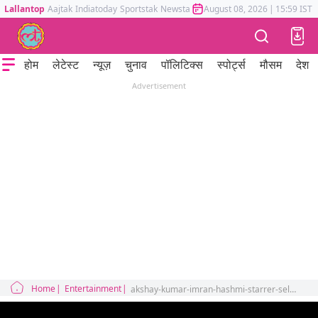
Lallantop
Aajtak
Indiatoday
Sportstak
Newstak
Mumbai Tak
August 08, 2026
Astrotak
|
15:59 IST
होम
लेटेस्ट
न्यूज़
चुनाव
पॉलिटिक्स
स्पोर्ट्स
मौसम
देश
Advertisement
Home
Entertainment
akshay-kumar-imran-hashmi-starrer-selfiee-trailer-copies-a-salman-and-shahrukh-khan-film-sequences