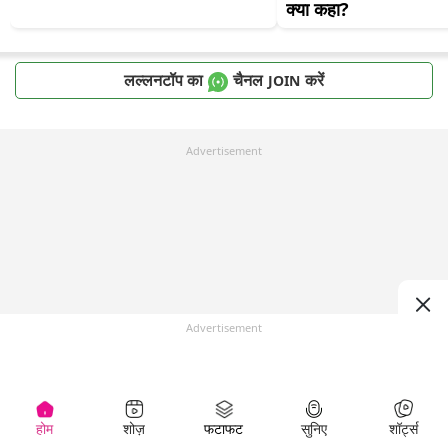
क्या कहा?
लल्लनटॉप का
चैनल
करें
JOIN
Advertisement
Advertisement
होम
शोज़
फटाफट
सुनिए
शॉर्ट्स