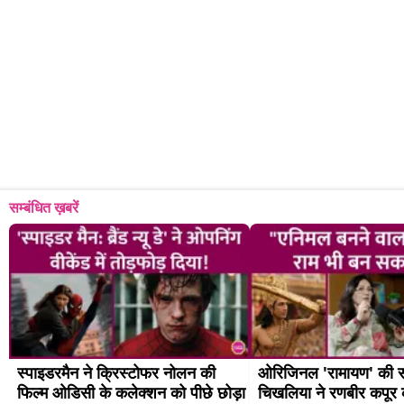
सम्बंधित ख़बरें
स्पाइडरमैन ने क्रिस्टोफर नोलन की 
ओरिजिनल 'रामायण' की सी
फिल्म ओडिसी के कलेक्शन को पीछे छोड़ा
चिखलिया ने रणबीर कपूर क