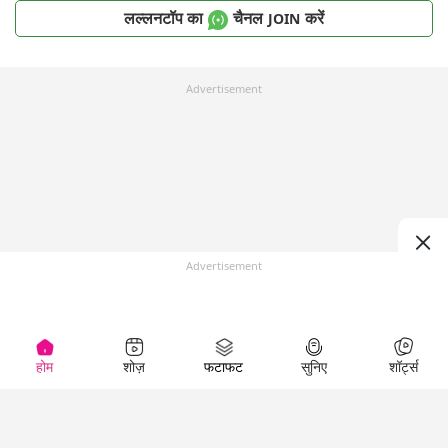
लल्लनटॉप का
चैनल
करें
JOIN
Advertisement
Advertisement
होम
शोज़
फटाफट
सुनिए
शॉर्ट्स
Top Shows
LallanKhas News
Entertainment