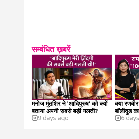
सम्बंधित ख़बरें
मनोज मुंतशिर ने 'आदिपुरुष' को क्यों
क्या रणबीर
बताया अपनी सबसे बड़ी गलती?
बॉलीवुड का
9 days ago
6 day