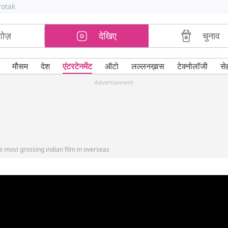
rotak
शोज़
देखिए
चुनाव
मौसम
देश
एंटरटेनमेंट
ऑटो
लल्लनख़ास
टेक्नोलॉजी
से
Advertisement
 most grossing indian film in overseas