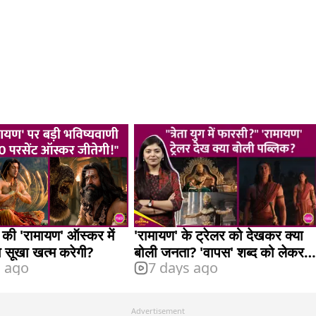
 की 'रामायण' ऑस्कर में
'रामायण' के ट्रेलर को देखकर क्या
 सूखा खत्म करेगी?
बोली जनता? 'वापस' शब्द को लेकर
s ago
7 days ago
उठे सवाल
Advertisement