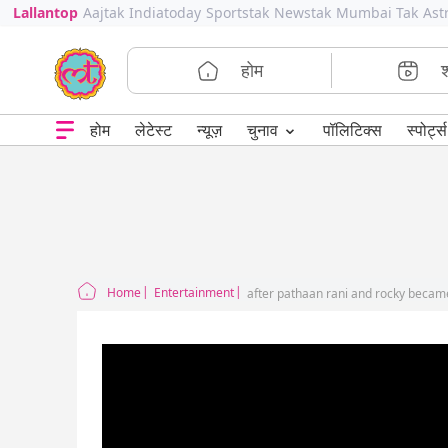
Lallantop
Aajtak
Indiatoday
Sportstak
Newstak
Mumbai Tak
Ast
होम
⌄
चुनाव
होम
लेटेस्ट
न्यूज़
पॉलिटिक्स
स्पोर्ट्स
Home
Entertainment
after pathaan rani and rocky became