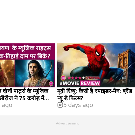
 दोनों पार्ट्स के म्यूजिक
मूवी रिव्यू: कैसी है स्पाइडर-मैन: ब्रैंड
सीरीज ने 75 करोड़ में
न्यू डे फिल्म?
s ago
5 days ago
Advertisement