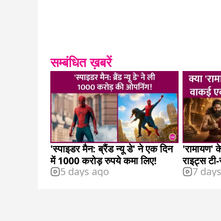
सम्बंधित ख़बरें
'स्पाइडर मैन: ब्रैंड न्यू डे' ने एक दिन
'रामायण' के
में 1000 करोड़ रुपये कमा लिए!
राइट्स टी-
5 days ago
7 day
खरीदे?