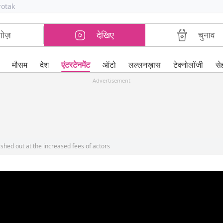
rotak
शोज़
देखिए
चुनाव
मौसम
देश
एंटरटेनमेंट
ऑटो
लल्लनख़ास
टेक्नोलॉजी
से
Advertisement
shed out at the increased fees of actors