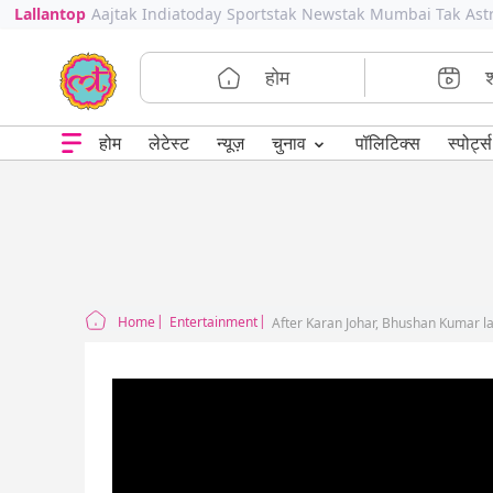
Lallantop
Aajtak
Indiatoday
Sportstak
Newstak
Mumbai Tak
Ast
होम
⌄
चुनाव
होम
लेटेस्ट
न्यूज़
पॉलिटिक्स
स्पोर्ट्स
Home
Entertainment
After Karan Johar, Bhushan Kumar la