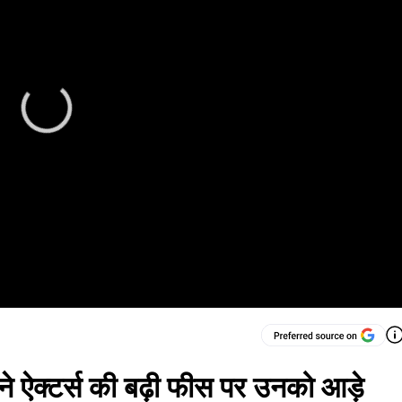
ने ऐक्टर्स की बढ़ी फीस पर उनको आड़े